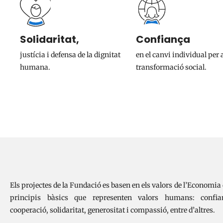
Solidaritat,
Confiança
justícia i defensa de la dignitat
en el canvi individual per a
humana.
transformació social.
Els projectes de la Fundació es basen en els valors de l’Economia 
principis bàsics que representen valors humans: confianç
cooperació, solidaritat, generositat i compassió, entre d’altres.