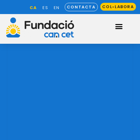
COL•LABORA
CONTACTA
CA
ES
EN