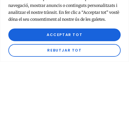
navegació, mostrar anuncis o continguts personalitzats i
La Fundació Can Cet recolza
analitzar el nostre trànsit. En fer clic a “Acceptar tot” vostè
un nou local per a la difusió
dóna el seu consentiment al nostre ús de les galetes.
de la meditació i el Budisme
ACCEPTAR TOT
Modern a Valladolid
REBUTJAR TOT
novembre 14, 2025
No hi ha comentaris
La Fundació Can Cet dóna suport al desenvolupament
de la meditació i els valors de
Llegir Tot