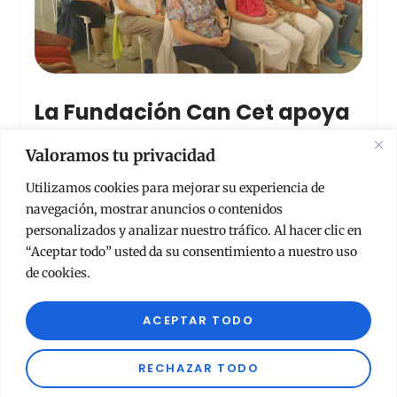
La Fundación Can Cet apoya
a un nuevo local para la
Valoramos tu privacidad
difusión de la meditación y el
Utilizamos cookies para mejorar su experiencia de
navegación, mostrar anuncios o contenidos
Budismo Moderno en
personalizados y analizar nuestro tráfico. Al hacer clic en
Valladolid
“Aceptar todo” usted da su consentimiento a nuestro uso
de cookies.
noviembre 14, 2025
No hay comentarios
La Fundación Can Cet apoya el desarrollo de la
ACEPTAR TODO
meditación y los valores de la
RECHAZAR TODO
Llegir Tot