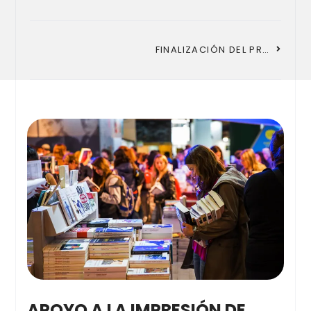
FINALIZACIÓN DEL PROYECTO DE COMUNICACIÓN DE LA ASOCIACIÓN CATALANA PARA EL FOMENTO DE LA ECONOMÍA DEL BIEN COMÚN.
APOYO A LA IMPRESIÓN DE