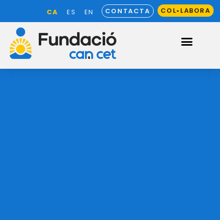
COL•LABORA
CONTACTA
CA
ES
EN