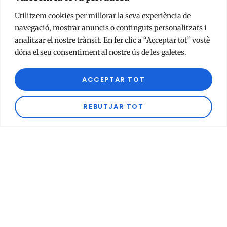
novembre 14, 2025
No hi ha comentaris
Utilitzem cookies per millorar la seva experiència de
La Fundació Can Cet dóna suport al desenvolupament
navegació, mostrar anuncis o continguts personalitzats i
de la meditació i els valors de
analitzar el nostre trànsit. En fer clic a “Acceptar tot” vostè
dóna el seu consentiment al nostre ús de les galetes.
Llegir Tot
ACCEPTAR TOT
REBUTJAR TOT
La Fundació Can Cet